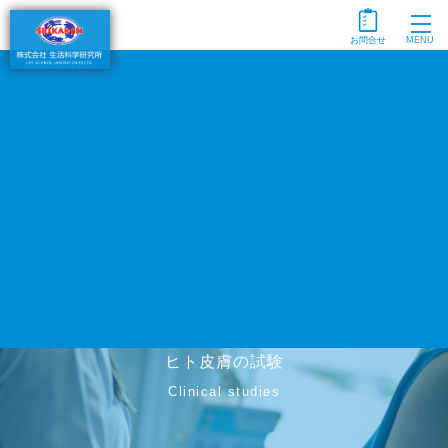
togg
MENU
navi
ヒト皮膚の試験
Clinical studies