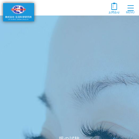
togg
MENU
navi
眼の試験