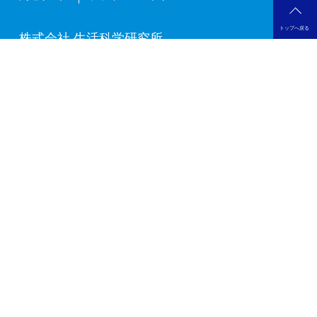
トップへ戻る
株式会社 生活科学研究所
LIFE SCIENCE LABORATORIES,LTD.
【本社（本社研究部）】
〒550-0005
大阪市西区西本町3丁目1番1号
岡崎橋セントラルビル(医療センター岡崎橋)7F
TEL.06-6531-1881
FAX.06-6533-1776
【千早赤阪研究所】
第一施設：〒585‐0051
大阪府南河内郡千早赤阪村千早1082
TEL.0721-74-0200
FAX.0721-74-0202
第二施設：〒585‐0051
大阪府南河内郡千早赤阪村千早900
TEL.0721-74-0200